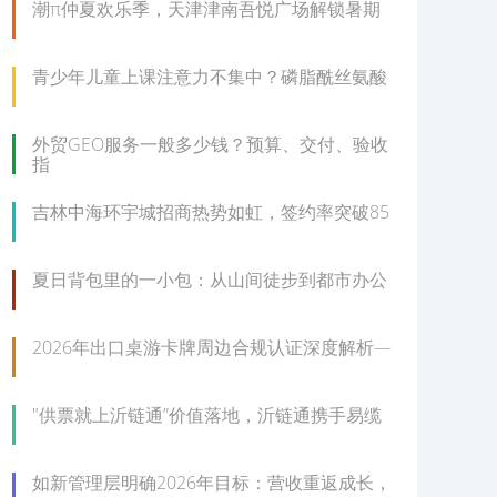
潮π仲夏欢乐季，天津津南吾悦广场解锁暑期
青少年儿童上课注意力不集中？磷脂酰丝氨酸
外贸GEO服务一般多少钱？预算、交付、验收
指
吉林中海环宇城招商热势如虹，签约率突破85
夏日背包里的一小包：从山间徒步到都市办公
2026年出口桌游卡牌周边合规认证深度解析—
"供票就上沂链通”价值落地，沂链通携手易缆
如新管理层明确2026年目标：营收重返成长，