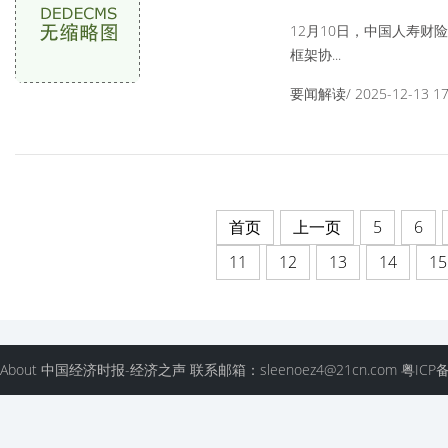
北省分公司与湖
12月10日，中国人寿财
架协议
框架协...
要闻解读/ 2025-12-13 17:
首页
上一页
5
6
11
12
13
14
15
About 中国经济时报-经济之声 联系邮箱：sleenoez4@21cn.com 粤ICP备