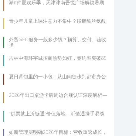
潮π仲夏欢乐季，天津津南吾悦广场解锁暑期
青少年儿童上课注意力不集中？磷脂酰丝氨酸
外贸GEO服务一般多少钱？预算、交付、验收
指
吉林中海环宇城招商热势如虹，签约率突破85
夏日背包里的一小包：从山间徒步到都市办公
2026年出口桌游卡牌周边合规认证深度解析—
"供票就上沂链通”价值落地，沂链通携手易缆
如新管理层明确2026年目标：营收重返成长，