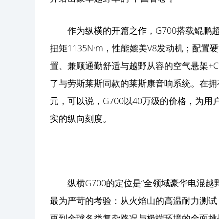
作为纵横的开篇之作，G700搭载鲲鹏超
扭矩1135N·m，性能媲美V8发动机；配
置、兼顾通勤舒适与越野从容的空气悬架+
了与劳斯莱斯同款的莱斯康音响系统。在拥有如
元，可以说，G700以40万级的价格，为
实的纵向刻度。
纵横G700的定位是“全领域豪华电混越
最为严苛的考验：从火焰山的高温耐力测试
再到全球各类复杂路况与极端环境的全面挑战