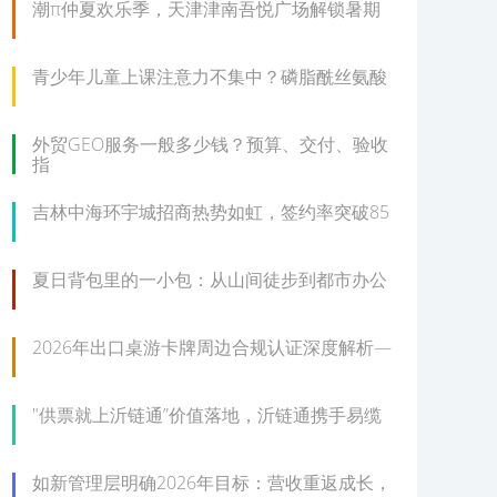
潮π仲夏欢乐季，天津津南吾悦广场解锁暑期
青少年儿童上课注意力不集中？磷脂酰丝氨酸
外贸GEO服务一般多少钱？预算、交付、验收
指
吉林中海环宇城招商热势如虹，签约率突破85
夏日背包里的一小包：从山间徒步到都市办公
2026年出口桌游卡牌周边合规认证深度解析—
"供票就上沂链通”价值落地，沂链通携手易缆
如新管理层明确2026年目标：营收重返成长，