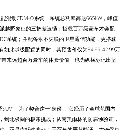
能混动CDM-O系统，系统总功率高达665kW，峰值
置硬派越野象征的三把差速锁；搭载百万级豪车才会配
CDC系统；并配备永不失联的卫星通信功能，更搭载
此越级配置的同时，其预售价仅为34.99-42.99万
用户带来远超百万豪车的体验价值，也为纵横标记出坚
野SUV”。为了契合这一“身份”，它经历了全球范围内
，到北极圈的极寒挑战；从南美雨林的防腐蚀验证，
。正是依托这些360°无死角的严苛验证，才确保每