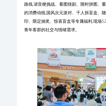
路线,谐音梗挑战、看图猜剧、限时拼图、
的消费动线;国风次元派对、千人拆盲盒、随舞
印、限定抽奖、惊喜盲盒等专属福利,现场5
青年客群的社交与情绪需求。