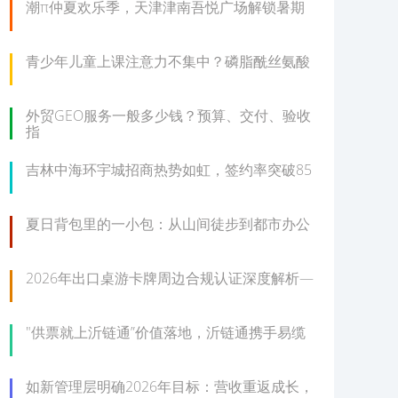
潮π仲夏欢乐季，天津津南吾悦广场解锁暑期
青少年儿童上课注意力不集中？磷脂酰丝氨酸
外贸GEO服务一般多少钱？预算、交付、验收
指
吉林中海环宇城招商热势如虹，签约率突破85
夏日背包里的一小包：从山间徒步到都市办公
2026年出口桌游卡牌周边合规认证深度解析—
"供票就上沂链通”价值落地，沂链通携手易缆
如新管理层明确2026年目标：营收重返成长，