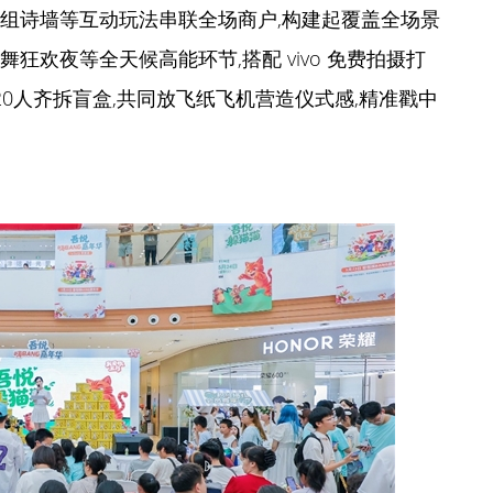
重组诗墙等互动玩法串联全场商户,构建起覆盖全场景
狂欢夜等全天候高能环节,搭配 vivo 免费拍摄打
20人齐拆盲盒,共同放飞纸飞机营造仪式感,精准戳中