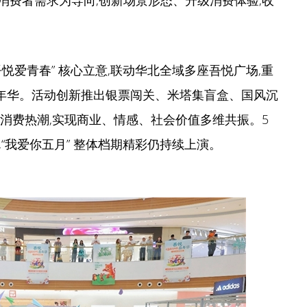
消费者需求为导向,创新场景形态、升级消费体验,收
绕 “吾悦爱青春” 核心立意,联动华北全域多座吾悦广场,重
 嘉年华。活动创新推出银票闯关、米塔集盲盒、国风沉
消费热潮,实现商业、情感、社会价值多维共振。5
落幕,“我爱你五月” 整体档期精彩仍持续上演。