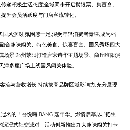
,传递积极生活态度;全域同步开启攒银票、集盲盒、
效提升会员活跃度与门店客流转化。
浸式国风派对,氛围感十足,深受年轻消费者青睐,成为档
,融合趣味闯关、特色美食、惊喜盲盒、国风秀场四大
属场景:郑州荥阳打造唐宋诗华主题场景、商丘睢阳演
天津多座广场上线国风闯关体验。
客流与营收增长,持续拔高品牌区域影响力,充分展现
o 总冠名的「吾悦嗨 BANG 嘉年华」燃情启幕,以 “把生
人的沉浸式社交派对。活动创新推出九大趣味闯关打卡