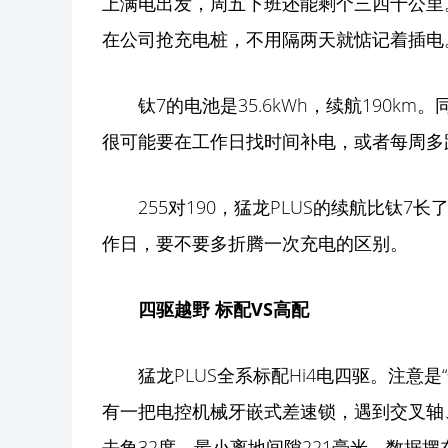
上满电出发，周五下班还能剩个三四十公里
在公司抢充电桩，不用隔两天就惦记着插电
钛7的电池是35.6kWh，续航190
很可能要在工作日找时间补电，或者每周多
255对190，猛龙PLUS的续航比钛
作日，要不要多折腾一次充电的区别。
四驱
越野
标配VS高配
猛龙PLUS全系标配Hi4电四驱。注意是
有一把电控机械牙嵌式差速锁，遇到交叉轴
去角32度、最小离地间隙221毫米，数据