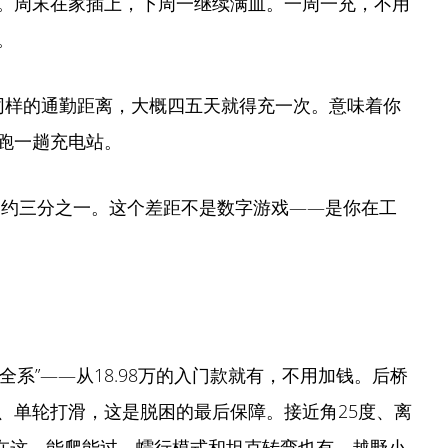
。周末在家插上，下周一继续满血。一周一充，不用
。
km。同样的通勤距离，大概四五天就得充一次。意味着你
跑一趟充电站。
7长了约三分之一。这个差距不是数字游戏——是你在工
“全系”——从18.98万的入门款就有，不用加钱。后桥
、单轮打滑，这是脱困的最后保障。接近角25度、离
摆在这，能爬能过。蠕行模式和坦克转弯也有，越野小