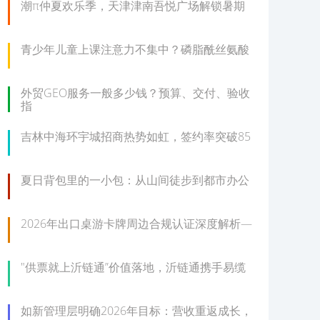
潮π仲夏欢乐季，天津津南吾悦广场解锁暑期
青少年儿童上课注意力不集中？磷脂酰丝氨酸
外贸GEO服务一般多少钱？预算、交付、验收
指
吉林中海环宇城招商热势如虹，签约率突破85
夏日背包里的一小包：从山间徒步到都市办公
2026年出口桌游卡牌周边合规认证深度解析—
"供票就上沂链通”价值落地，沂链通携手易缆
如新管理层明确2026年目标：营收重返成长，