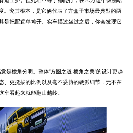
赛道上挤。但扎堆不等于都能打，在20万这个级别哈
热度。究其根本，是它俩代表了方盒子市场最典型的两
其是把配置单摊开、实车摸过坐过之后，你会发现它
感觉是棱角分明。整体“方圆之道 棱角之美”的设计更趋
态、更挺拔的比例以及毫不妥协的硬派细节，无不在
这车看起来就能翻山越岭。