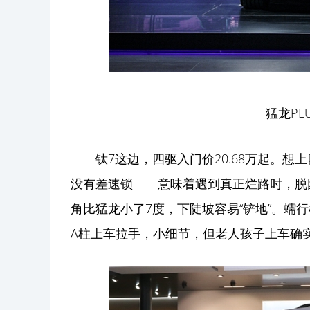
猛龙PL
钛7这边，四驱入门价20.68万起。想
没有差速锁——意味着遇到真正烂路时，脱困
角比猛龙小了7度，下陡坡容易“铲地”。蠕
A柱上车拉手，小细节，但老人孩子上车确