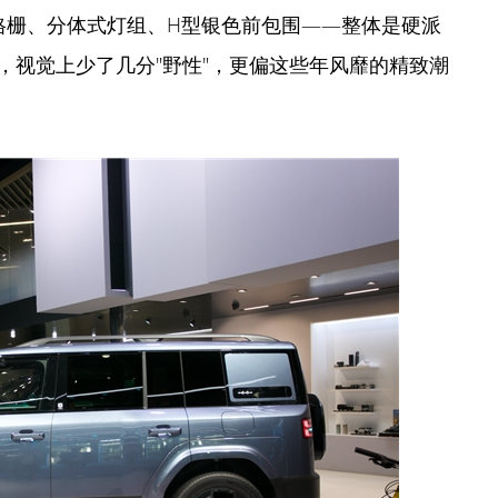
格栅、分体式灯组、H型银色前包围——整体是硬派
，视觉上少了几分"野性"，更偏这些年风靡的精致潮