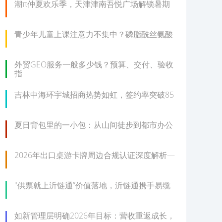
潮π仲夏欢乐季，天津津南吾悦广场解锁暑期
青少年儿童上课注意力不集中？磷脂酰丝氨酸
外贸GEO服务一般多少钱？预算、交付、验收
指
吉林中海环宇城招商热势如虹，签约率突破85
夏日背包里的一小包：从山间徒步到都市办公
2026年出口桌游卡牌周边合规认证深度解析—
"供票就上沂链通”价值落地，沂链通携手易缆
如新管理层明确2026年目标：营收重返成长，