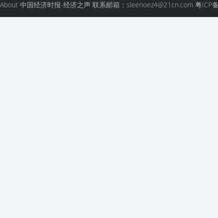
About 中国经济时报-经济之声 联系邮箱：sleenoez4@21cn.com 粤ICP备