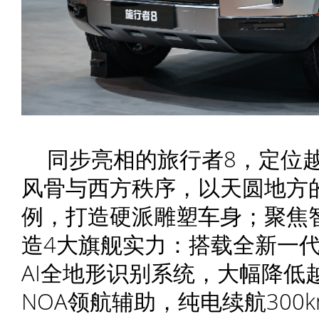
同步亮相的旅行者8，定位
风骨与西方秩序，以天圆地方的
例，打造硬派雕塑车身；聚焦
造4大旗舰实力：搭载全新一代
AI全地形识别系统，大幅降低
NOA领航辅助，纯电续航300