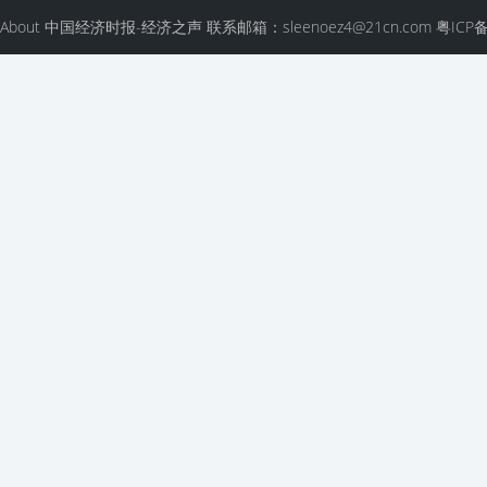
About 中国经济时报-经济之声 联系邮箱：sleenoez4@21cn.com 粤ICP备